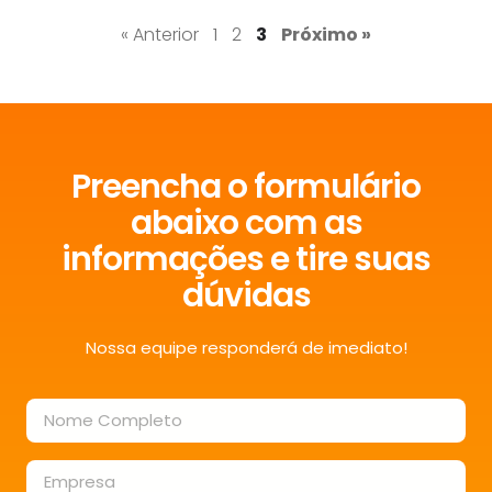
« Anterior
1
2
3
Próximo »
Preencha o formulário
abaixo com as
informações e tire suas
dúvidas
Nossa equipe responderá de imediato!