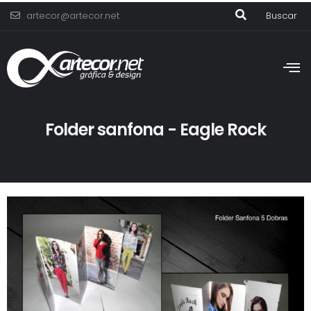
artecor@artecor.net
Buscar
Folder sanfona - Eagle Rock