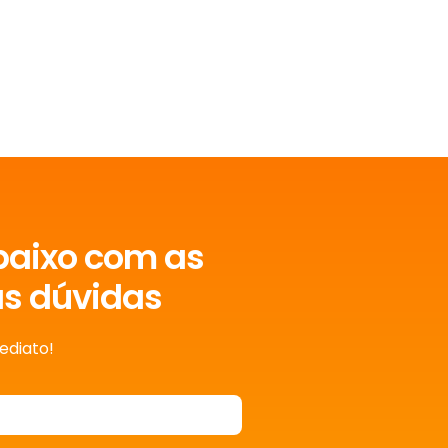
baixo com as
as dúvidas
ediato!