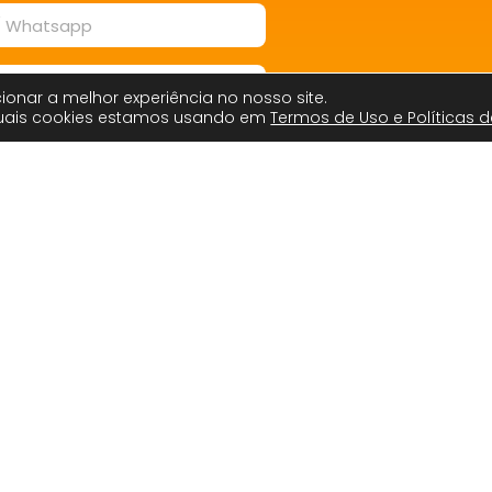
ionar a melhor experiência no nosso site.
quais cookies estamos usando em
Termos de Uso e Políticas d
utos
Pagamentos