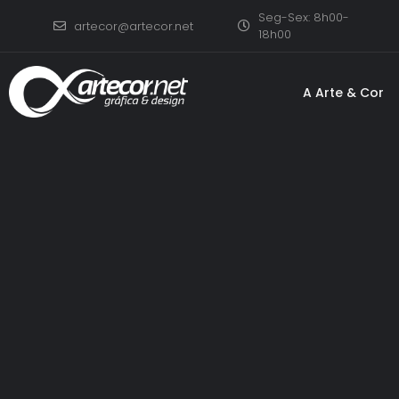
Seg-Sex: 8h00-
artecor@artecor.net
18h00
A Arte & Cor