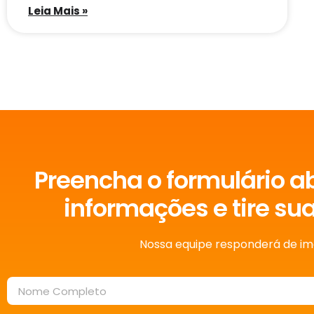
Leia Mais »
Preencha o formulário a
informações e tire su
Nossa equipe responderá de im