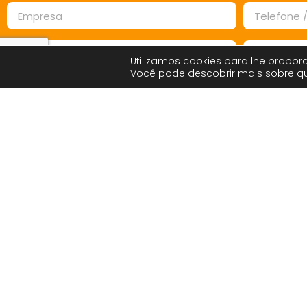
Utilizamos cookies para lhe proporc
Você pode descobrir mais sobre 
Enviar Mensagem
Principais Prod