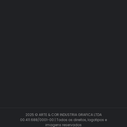
2025 © ARTE & COR INDUSTRIA GRAFICA LTDA
00.411.688/0001-00 | Todos os direitos, logotipos e
imagens reservados