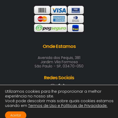
Onde Estamos
Avenida dos Pequis, 381
Jardim Vila Formosa
São Paulo - SP, 03470-050
Redes Sociais
Utilizamos cookies para lhe proporcionar a melhor
experiência no nosso site.
Você pode descobrir mais sobre quais cookies estamos
usando em
Termos de Uso e Políticas de Privacidade
.
2025 © ARTE & COR INDUSTRIA GRAFICA LTDA
00.411.688/0001-00 | Todos os direitos, logotipos e
Aceitar
imagens reservados