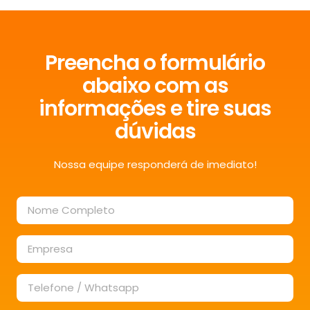
Preencha o formulário
abaixo com as
informações e tire suas
dúvidas
Nossa equipe responderá de imediato!