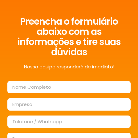
Preencha o formulário
abaixo com as
informações e tire suas
dúvidas
Nossa equipe responderá de imediato!