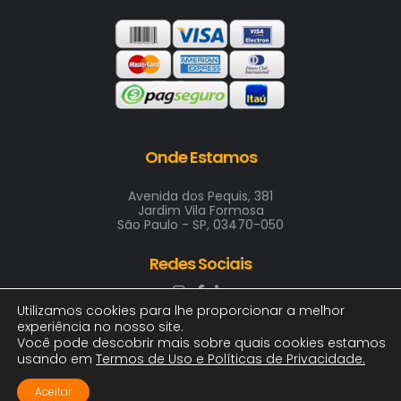
Onde Estamos
Avenida dos Pequis, 381
Jardim Vila Formosa
São Paulo - SP, 03470-050
Redes Sociais
Utilizamos cookies para lhe proporcionar a melhor
experiência no nosso site.
Você pode descobrir mais sobre quais cookies estamos
usando em
Termos de Uso e Políticas de Privacidade
.
2025 © ARTE & COR INDUSTRIA GRAFICA LTDA
00.411.688/0001-00 | Todos os direitos, logotipos e
Aceitar
imagens reservados