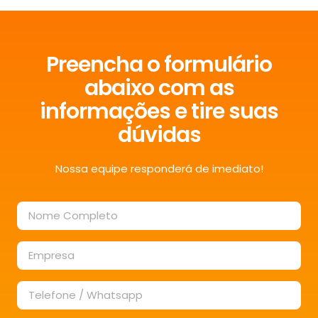
Preencha o formulário
abaixo com as
informações e tire suas
dúvidas
Nossa equipe responderá de imediato!