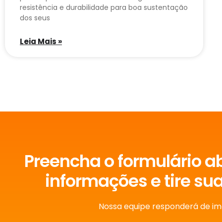
resistência e durabilidade para boa sustentação
dos seus
Leia Mais »
Preencha o formulário a
informações e tire su
Nossa equipe responderá de im