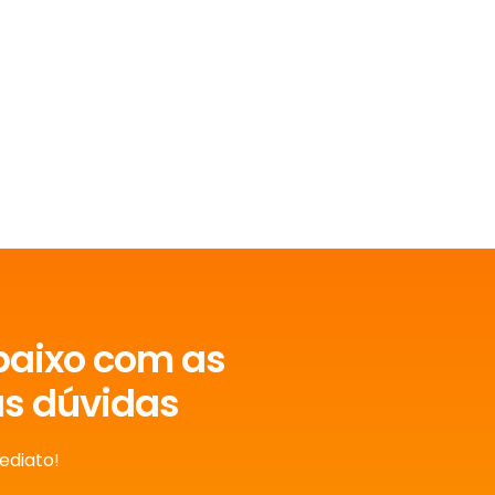
baixo com as
as dúvidas
ediato!