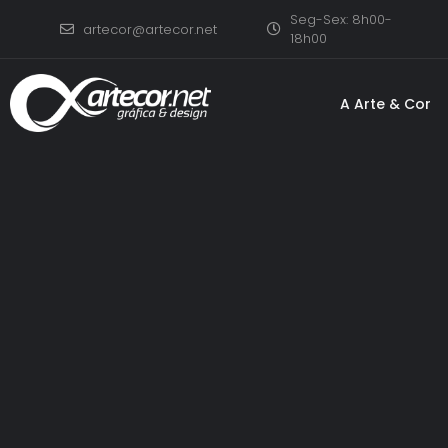
Seg-Sex: 8h00-
artecor@artecor.net
18h00
A Arte & Cor