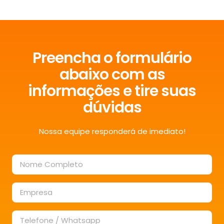
Preencha o formulário
abaixo com as
informações e tire suas
dúvidas
Nossa equipe responderá de imediato!