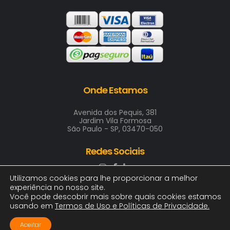
Onde Estamos
Avenida dos Pequis, 381
Jardim Vila Formosa
São Paulo - SP, 03470-050
Redes Sociais
Utilizamos cookies para lhe proporcionar a melhor
experiência no nosso site.
Você pode descobrir mais sobre quais cookies estamos
usando em
Termos de Uso e Políticas de Privacidade
.
2025 © ARTE & COR INDUSTRIA GRAFICA LTDA
00.411.688/0001-00 | Todos os direitos, logotipos e
Aceitar
imagens reservados