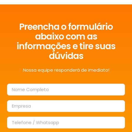
Preencha o formulário
abaixo com as
informações e tire suas
dúvidas
Nossa equipe responderá de imediato!