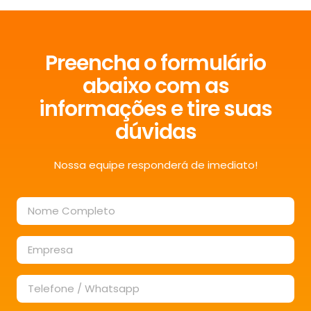
Preencha o formulário
abaixo com as
informações e tire suas
dúvidas
Nossa equipe responderá de imediato!