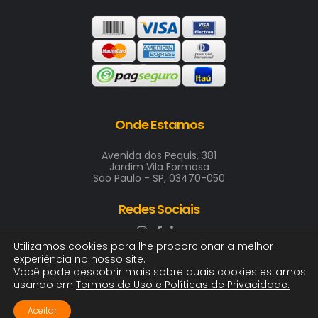
Onde Estamos
Avenida dos Pequis, 381
Jardim Vila Formosa
São Paulo - SP, 03470-050
Redes Sociais
Utilizamos cookies para lhe proporcionar a melhor
experiência no nosso site.
Você pode descobrir mais sobre quais cookies estamos
usando em
Termos de Uso e Políticas de Privacidade
.
2025 © ARTE & COR INDUSTRIA GRAFICA LTDA
00.411.688/0001-00 | Todos os direitos, logotipos e
Aceitar
imagens reservados