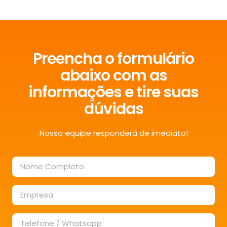
Preencha o formulário
abaixo com as
informações e tire suas
dúvidas
Nossa equipe responderá de imediato!