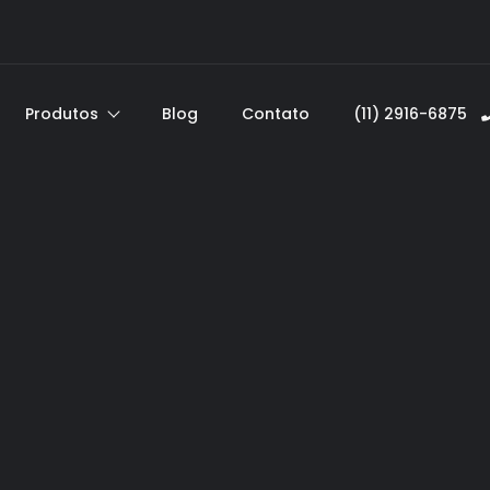
Produtos
Blog
Contato
(11) 2916-6875ﾠ