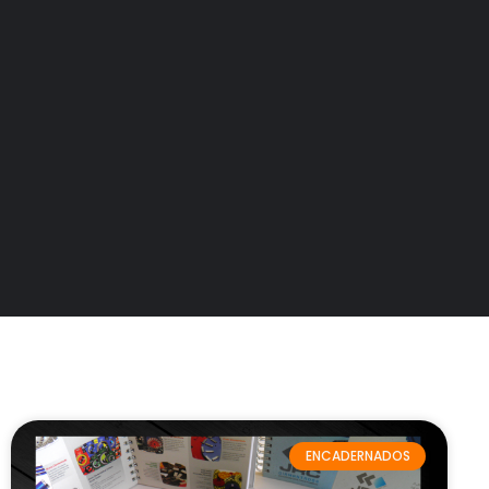
ENCADERNADOS