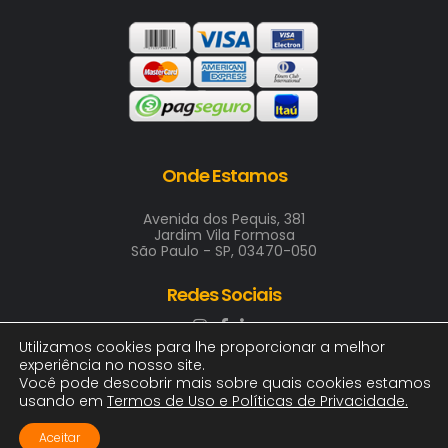
Onde Estamos
Avenida dos Pequis, 381
Jardim Vila Formosa
São Paulo - SP, 03470-050
Redes Sociais
Utilizamos cookies para lhe proporcionar a melhor
experiência no nosso site.
Você pode descobrir mais sobre quais cookies estamos
usando em
Termos de Uso e Políticas de Privacidade
.
2025 © ARTE & COR INDUSTRIA GRAFICA LTDA
00.411.688/0001-00 | Todos os direitos, logotipos e
Aceitar
imagens reservados