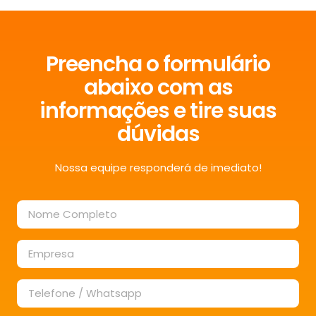
Preencha o formulário
abaixo com as
informações e tire suas
dúvidas
Nossa equipe responderá de imediato!