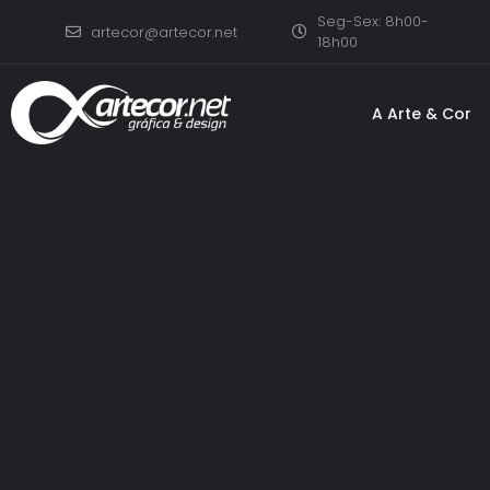
Seg-Sex: 8h00-
artecor@artecor.net
18h00
A Arte & Cor