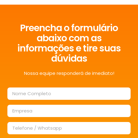
Preencha o formulário
abaixo com as
informações e tire suas
dúvidas
Nossa equipe responderá de imediato!