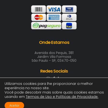
Onde Estamos
Avenida dos Pequis, 381
Jardim Vila Formosa
São Paulo - SP, 03470-050
Redes Sociais
Utilizamos cookies para lhe proporcionar a melhor
experiência no nosso site.
Você pode descobrir mais sobre quais cookies estamos
usando em
Termos de Uso e Políticas de Privacidade
.
2025 © ARTE & COR INDUSTRIA GRAFICA LTDA
00.411.688/0001-00 | Todos os direitos, logotipos e
Aceitar
imagens reservados