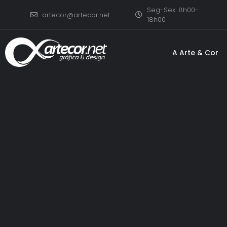
Seg-Sex: 8h00-
artecor@artecor.net
18h00
A Arte & Cor