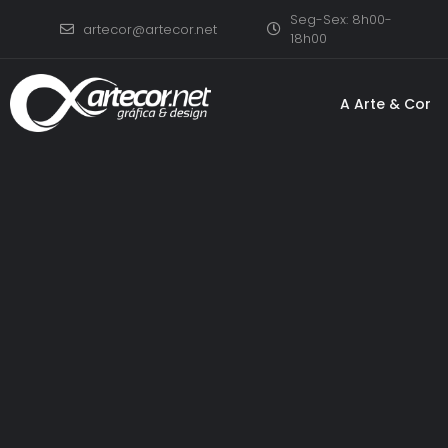
Seg-Sex: 8h00-
artecor@artecor.net
18h00
A Arte & Cor