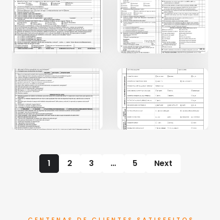
1
2
3
…
5
Next
CENTENAS DE CLIENTES SATISFEITOS