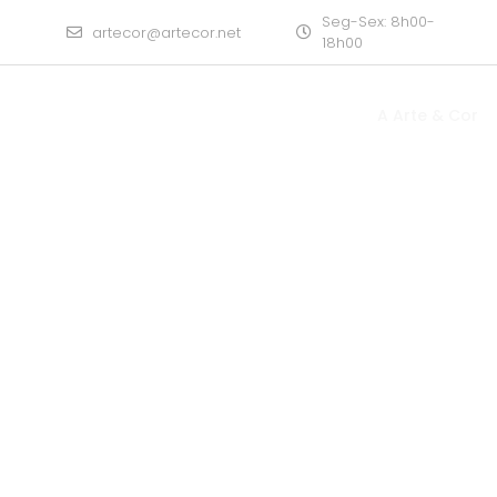
Seg-Sex: 8h00-
artecor@artecor.net
18h00
A Arte & Cor