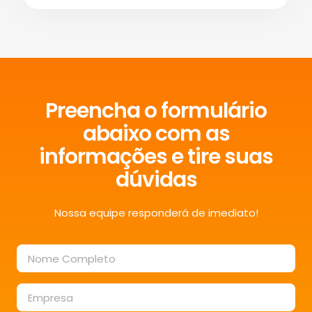
Preencha o formulário
abaixo com as
informações e tire suas
dúvidas
Nossa equipe responderá de imediato!