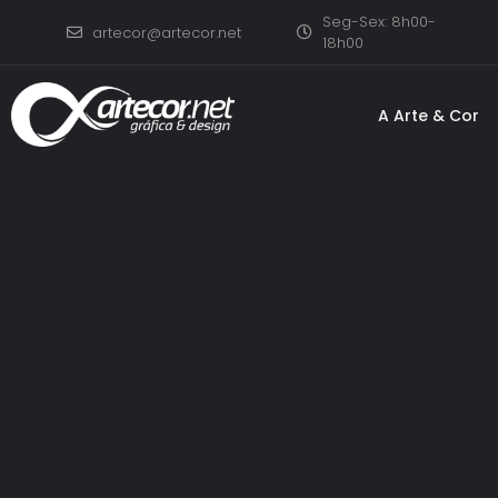
Seg-Sex: 8h00-
artecor@artecor.net
18h00
A Arte & Cor