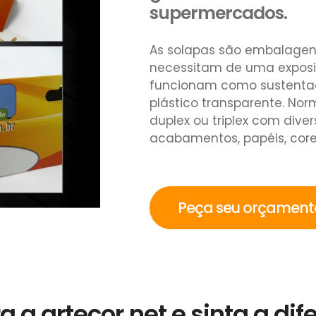
supermercados.
As solapas são embalagens
necessitam de uma exposi
funcionam como sustenta
plástico transparente. No
duplex ou triplex com dive
acabamentos, papéis, core
Peça seu orçamen
 a artecor.net e sinta a dif