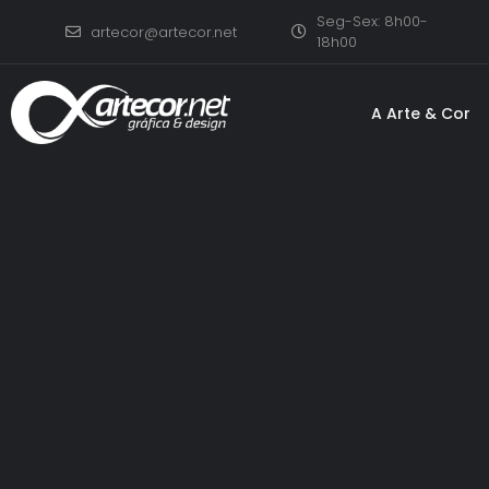
Seg-Sex: 8h00-
artecor@artecor.net
18h00
A Arte & Cor