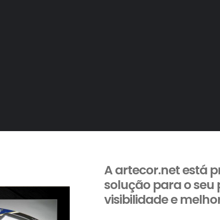
A artecor.net está 
solução para o seu 
visibilidade e melho