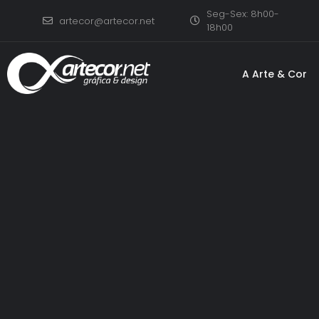
Seg-Sex: 8h00-
artecor@artecor.net
18h00
A Arte & Cor