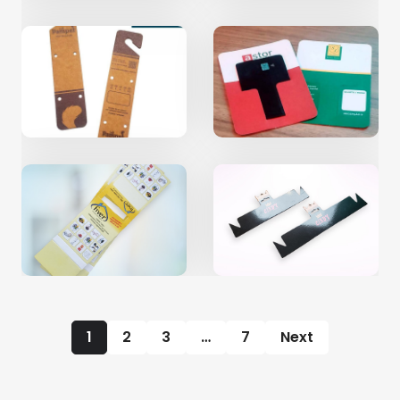
1
2
3
…
7
Next