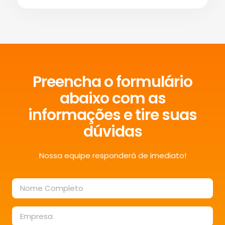
Preencha o formulário
abaixo com as
informações e tire suas
dúvidas
Nossa equipe responderá de imediato!